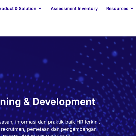
Open Product & Solution
O
roduct & Solution
Assessment Inventory
Resources
rning & Development
asan, informasi dan praktik baik HR terkini,
i rekrutmen, pemetaan dan pengembangan