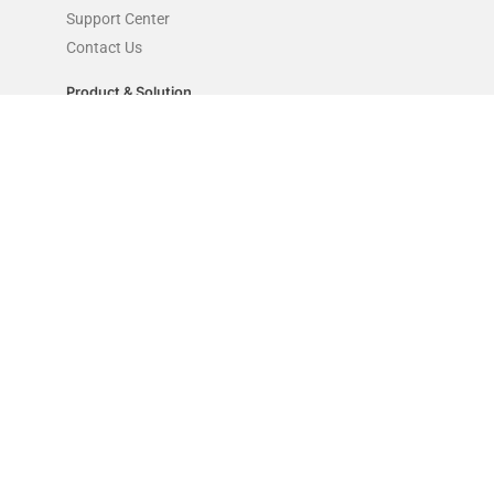
Support Center
Contact Us
Product & Solution
Talent Acquisition Platform
Talent Assessment Platform
Employee Experience Platform
Video Interview Platfom
Graduate Development Program Solution
Legal
Privacy Policy
Terms of Service
Governance
Sales
021-3952-4575
business@ktmsolutions.id
Follow Us