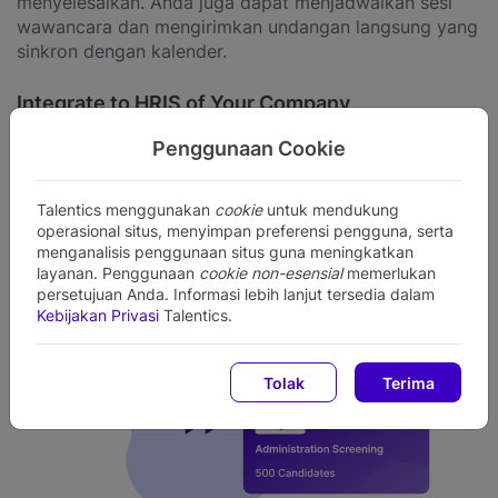
menyelesaikan. Anda juga dapat menjadwalkan sesi
wawancara dan mengirimkan undangan langsung yang
sinkron dengan kalender.
Integrate to HRIS of Your Company
Dapatkan kemudahan untuk mengakses seluruh data
Penggunaan Cookie
kandidat dan progres rekrutmen langsung dari HRIS
perusahaan Anda dengan cara menghubungkannya
Talentics menggunakan
cookie
untuk mendukung
menggunakan integrasi API.
operasional situs, menyimpan preferensi pengguna, serta
menganalisis penggunaan situs guna meningkatkan
layanan. Penggunaan
cookie non-esensial
memerlukan
persetujuan Anda. Informasi lebih lanjut tersedia dalam
Kebijakan Privasi
Talentics.
Tolak
Terima