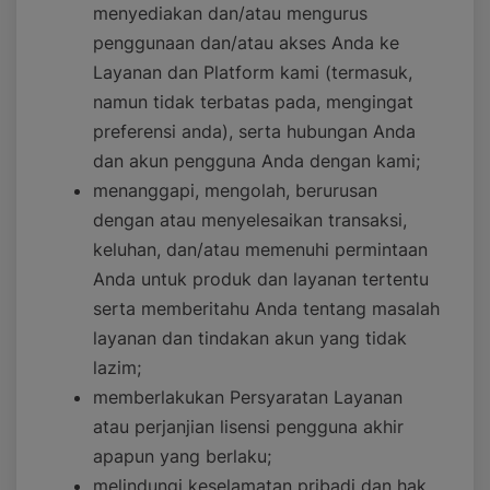
menyediakan dan/atau mengurus
penggunaan dan/atau akses Anda ke
Layanan dan Platform kami (termasuk,
namun tidak terbatas pada, mengingat
preferensi anda), serta hubungan Anda
dan akun pengguna Anda dengan kami;
menanggapi, mengolah, berurusan
dengan atau menyelesaikan transaksi,
keluhan, dan/atau memenuhi permintaan
Anda untuk produk dan layanan tertentu
serta memberitahu Anda tentang masalah
layanan dan tindakan akun yang tidak
lazim;
memberlakukan Persyaratan Layanan
atau perjanjian lisensi pengguna akhir
apapun yang berlaku;
melindungi keselamatan pribadi dan hak,