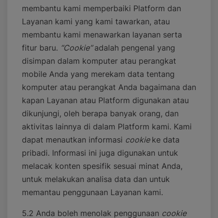
membantu kami memperbaiki Platform dan
Layanan kami yang kami tawarkan, atau
membantu kami menawarkan layanan serta
fitur baru.
“Cookie”
adalah pengenal yang
disimpan dalam komputer atau perangkat
mobile Anda yang merekam data tentang
komputer atau perangkat Anda bagaimana dan
kapan Layanan atau Platform digunakan atau
dikunjungi, oleh berapa banyak orang, dan
aktivitas lainnya di dalam Platform kami. Kami
dapat menautkan informasi
cookie
ke data
pribadi. Informasi ini juga digunakan untuk
melacak konten spesifik sesuai minat Anda,
untuk melakukan analisa data dan untuk
memantau penggunaan Layanan kami.
5.2 Anda boleh menolak penggunaan
cookie