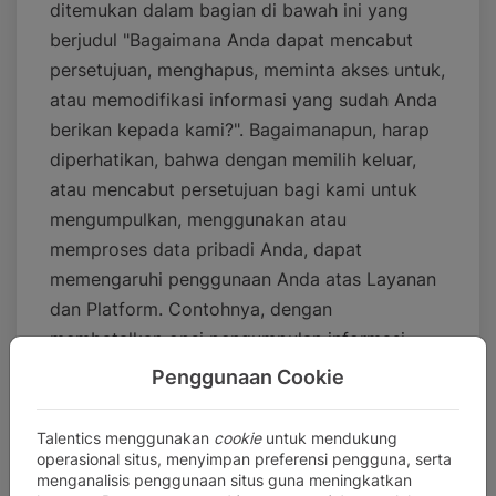
ditemukan dalam bagian di bawah ini yang
berjudul "Bagaimana Anda dapat mencabut
persetujuan, menghapus, meminta akses untuk,
atau memodifikasi informasi yang sudah Anda
berikan kepada kami?". Bagaimanapun, harap
diperhatikan, bahwa dengan memilih keluar,
atau mencabut persetujuan bagi kami untuk
mengumpulkan, menggunakan atau
memproses data pribadi Anda, dapat
memengaruhi penggunaan Anda atas Layanan
dan Platform. Contohnya, dengan
membatalkan opsi pengumpulan informasi
lokasi akan menyebabkan fitur berbasis
Penggunaan Cookie
lokasinya dinonaktifkan.
Talentics menggunakan
cookie
untuk mendukung
operasional situs, menyimpan preferensi pengguna, serta
menganalisis penggunaan situs guna meningkatkan
4. PENGUMPULAN DATA LAINNYA