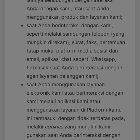
lainnya sehubungan dengan interaksi
Anda dengan kami, atau saat Anda
menggunakan produk dan layanan kami;
saat Anda berinteraksi dengan kami,
seperti melalui sambungan telepon (yang
mungkin direkam), surat, faks, pertemuan
tatap muka, platform media sosial dan
email, aplikasi chat seperti Whatsapp,
termasuk saat Anda berinteraksi dengan
agen layanan pelanggan kami;
saat Anda menggunakan layanan
elektronik kami atau berinteraksi dengan
kami melalui aplikasi kami atau
menggunakan layanan di Platform kami.
Ini termasuk, dengan tidak terbatas pada,
melalui
cookies
yang mungkin kami
gunakan saat Anda berinteraksi dengan