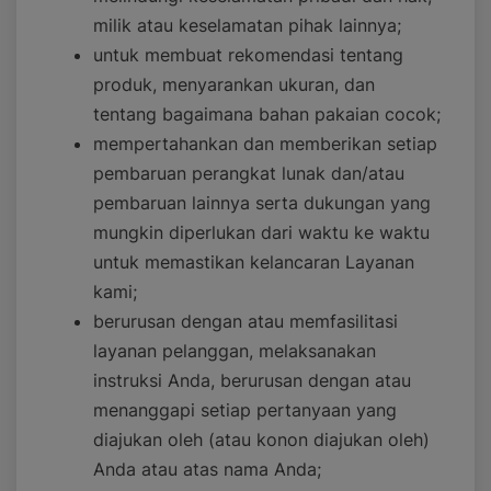
milik atau keselamatan pihak lainnya;
untuk membuat rekomendasi tentang
produk, menyarankan ukuran, dan
tentang bagaimana bahan pakaian cocok;
mempertahankan dan memberikan setiap
pembaruan perangkat lunak dan/atau
pembaruan lainnya serta dukungan yang
mungkin diperlukan dari waktu ke waktu
untuk memastikan kelancaran Layanan
kami;
berurusan dengan atau memfasilitasi
layanan pelanggan, melaksanakan
instruksi Anda, berurusan dengan atau
menanggapi setiap pertanyaan yang
diajukan oleh (atau konon diajukan oleh)
Anda atau atas nama Anda;