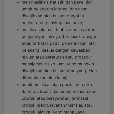
menghasilkan statistik dan penelitian
untuk pelaporan internal dan yang
diwajibkan oleh hukum dan/atau
persyaratan penyimpanan arsip;
melaksanakan uji tuntas atau kegiatan
penyaringan lainnya (termasuk, dengan
tidak terbatas pada, pemeriksaan latar
belakang) sesuai dengan kewajiban
hukum atau peraturan atau prosedur
manajemen risiko kami yang mungkin
diwajibkan oleh hukum atau yang telah
diberlakukan oleh kami;
untuk melaksanakan penilaian resiko
dan/atau kredit dan untuk menentukan
produk atau persyaratan, termasuk
produk kredit, layanan finansial, atau
produk lainnya (yang mana yang