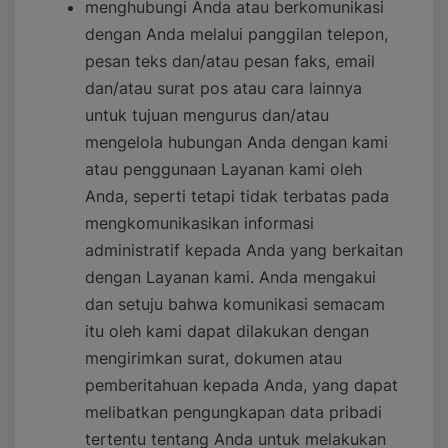
menghubungi Anda atau berkomunikasi
dengan Anda melalui panggilan telepon,
pesan teks dan/atau pesan faks, email
dan/atau surat pos atau cara lainnya
untuk tujuan mengurus dan/atau
mengelola hubungan Anda dengan kami
atau penggunaan Layanan kami oleh
Anda, seperti tetapi tidak terbatas pada
mengkomunikasikan informasi
administratif kepada Anda yang berkaitan
dengan Layanan kami. Anda mengakui
dan setuju bahwa komunikasi semacam
itu oleh kami dapat dilakukan dengan
mengirimkan surat, dokumen atau
pemberitahuan kepada Anda, yang dapat
melibatkan pengungkapan data pribadi
tertentu tentang Anda untuk melakukan