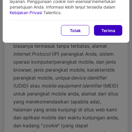
layanan. Penggunaan
cookie non-esensial
memerlukan
4.1 Seperti kebanyakan situs web dan aplikasi
persetujuan Anda. Informasi lebih lanjut tersedia dalam
Kebijakan Privasi
Talentics.
mobile, perangkat Anda mengirimkan informasi
yang mungkin mencakup data mengenai Anda
yang dapat dicatat oleh server web apabila
Tolak
Terima
Anda menggunakan Platform kami. Ini
biasanya termasuk tanpa terbatas, alamat
Internet Protocol
(IP) perangkat Anda, sistem
operasi komputer/perangkat mobile, dan jenis
browser, jenis perangkat mobile, karakteristik
perangkat mobile,
unique device identifier
(UDID) atau
mobile equipment identifier
(MEID)
untuk perangkat mobile anda, alamat dari situs
yang merekomendasikan (apabila ada),
halaman yang anda kunjungi di situs web kami
dan aplikasi mobile dan waktu kunjungan anda,
dan kadang "
cookie
" (yang dapat