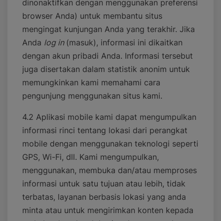
dinonaktifkan dengan menggunakan preferensi
browser Anda) untuk membantu situs
mengingat kunjungan Anda yang terakhir. Jika
Anda
log in
(masuk), informasi ini dikaitkan
dengan akun pribadi Anda. Informasi tersebut
juga disertakan dalam statistik anonim untuk
memungkinkan kami memahami cara
pengunjung menggunakan situs kami.
4.2 Aplikasi mobile kami dapat mengumpulkan
informasi rinci tentang lokasi dari perangkat
mobile dengan menggunakan teknologi seperti
GPS, Wi-Fi, dll. Kami mengumpulkan,
menggunakan, membuka dan/atau memproses
informasi untuk satu tujuan atau lebih, tidak
terbatas, layanan berbasis lokasi yang anda
minta atau untuk mengirimkan konten kepada