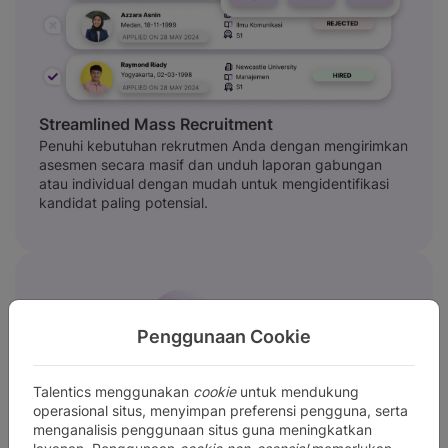
Streamlined Mass Recruitment
Penuhi kebutuhan rekrutmen Anda dengan mengirimkan
asesmen secara masif dan unduh laporan gabungan
atau individual dengan mudah untuk mengidentifikasi
kandidat paling potensial.
Penggunaan Cookie
Talentics menggunakan
cookie
untuk mendukung
operasional situs, menyimpan preferensi pengguna, serta
menganalisis penggunaan situs guna meningkatkan