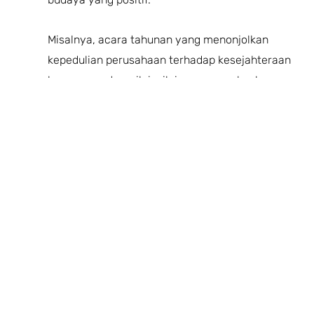
Misalnya, acara tahunan yang menonjolkan
kepedulian perusahaan terhadap kesejahteraan
karyawan, atau nilai-nilai yang menekankan
kerjasama tim dan inovasi.
Dalam rangka menarik kandidat yang berkualitas dan
tepat untuk posisi yang tersedia, menjelaskan tanggung
jawab dan kualifikasi pekerjaan yang jelas sangat
penting
. Job title, job summary, job responsibility
,
kualifikasi pendidikan dan pengalaman, serta
keterampilan dan kemampuan harus dijelaskan secara
jelas dan terperinci dalam deskripsi pekerjaan. Untuk
kemudahan proses rekrutmen, Anda dapat
menggunakan
Aplikasi Rekrutmen Karyawan
dari Mekari