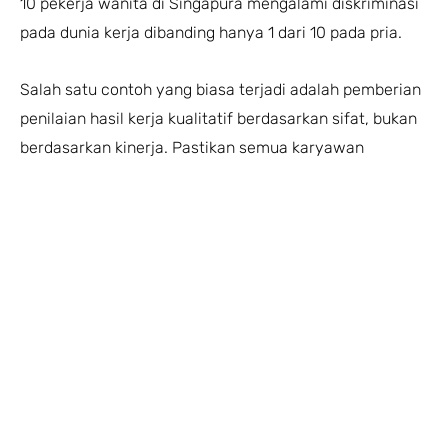
10 pekerja wanita di Singapura mengalami diskriminasi
pada dunia kerja dibanding hanya 1 dari 10 pada pria.
Salah satu contoh yang biasa terjadi adalah pemberian
penilaian hasil kerja kualitatif berdasarkan sifat, bukan
berdasarkan kinerja. Pastikan semua karyawan
memiliki kesetaraan yang sama untuk mendapatkan
feedback
kualitatif berdasarkan kinerjanya, bukan
berdasarkan sifat, terutama pada perempuan dimana
masih sering ditemukan ketidaksetaraan.
Baca juga
IQ, Gender, dan Pengaruhnya terhadap
Performa Individu Di Dunia Kerja
9. Obektivitas Jumlah Responden