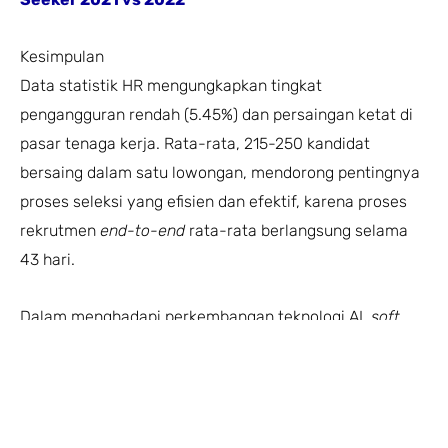
Kesimpulan
Data statistik HR mengungkapkan tingkat
pengangguran rendah (5.45%) dan persaingan ketat di
pasar tenaga kerja. Rata-rata, 215-250 kandidat
bersaing dalam satu lowongan, mendorong pentingnya
proses seleksi yang efisien dan efektif, karena proses
rekrutmen
end-to-end
rata-rata berlangsung selama
43 hari.
Dalam menghadapi perkembangan teknologi AI,
soft
skill
semakin berharga. HR perlu memasukkan penilaian
softskill dalam sistem rekrutmen untuk mendapatkan
karyawan yang merupakan
top talent
. Investasi dalam
proses rekrutmen dan pengembangan
softskill
akan