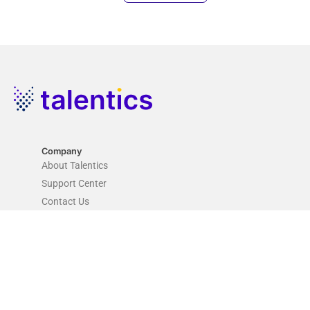
Company
About Talentics
Support Center
Contact Us
Product & Solution
Talent Acquisition Platform
Talent Assessment Platform
Employee Experience Platform
Video Interview Platfom