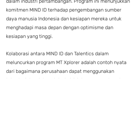
dalam industri pertambangan. Program ini menunjukkan
komitmen MIND ID terhadap pengembangan sumber
daya manusia Indonesia dan kesiapan mereka untuk
menghadapi masa depan dengan optimisme dan
kesiapan yang tinggi.
Kolaborasi antara MIND ID dan Talentics dalam
meluncurkan program MT Xplorer adalah contoh nyata
dari bagaimana perusahaan dapat menggunakan
teknologi dan data untuk akuisisi dan mengembangkan
calon pemimpin-pemimpin masa Depan. Program ini
diharapkan dapat menciptakan pemimpin-pemimpin
masa depan yang akan membawa industri
pertambangan Indonesia menuju ke arah yang lebih
baik dan berkelanjutan.