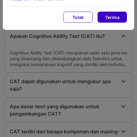
Tolak
Terima
Frequently Asked Questions (FAQ)
Apakah Cognitive Ability Test (CAT) itu?
Cognitive Ability Test (CAT) merupakan salah satu jenis tes
yang dirancang dan dikembangkan oleh Talentics untuk
mengukur kemampuan kognitif yang dimiliki oleh individu.
CAT dapat digunakan untuk mengukur apa
saja?
Apa dasar teori yang digunakan untuk
pengembangan CAT?
CAT terdiri dari berapa komponen dan masing-