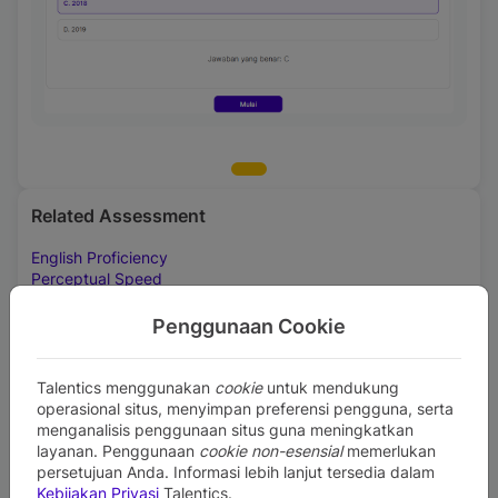
Related Assessment
English Proficiency
Perceptual Speed
Visualization
Work Performance
Penggunaan Cookie
General Profiling - Staff
Talentics menggunakan
cookie
untuk mendukung
Download
Report Sample
and
Manual Book
operasional situs, menyimpan preferensi pengguna, serta
menganalisis penggunaan situs guna meningkatkan
Contact Our Experts
layanan. Penggunaan
cookie non-esensial
memerlukan
persetujuan Anda. Informasi lebih lanjut tersedia dalam
Kebijakan Privasi
Talentics.