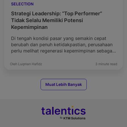
SELECTION
Strategi Leadership: “Top Performer”
Tidak Selalu Memiliki Potensi
Kepemimpinan
Di tengah kondisi pasar yang semakin cepat
berubah dan penuh ketidakpastian, perusahaan
perlu melihat regenerasi kepemimpinan sebagai
salah satu cornerstone penting dalam strategi
jangka panjang. Ketahanan bisnis tidak cukup
Oleh Luqman Hafidz
3 minute read
ditopang oleh pemimpin saat ini saja, melainkan
oleh kesiapan organisasi dalam membentuk dan
menyiapkan calon pemimpin masa depan.
Muat Lebih Banyak
Sayangnya, masih banyak organisasi yang
mengandalkan pendekatan konvensional […]