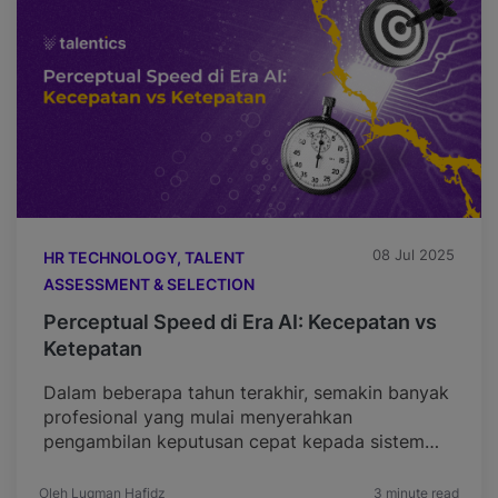
08 Jul 2025
HR TECHNOLOGY, TALENT
ASSESSMENT & SELECTION
Perceptual Speed di Era AI: Kecepatan vs
Ketepatan
Dalam beberapa tahun terakhir, semakin banyak
profesional yang mulai menyerahkan
pengambilan keputusan cepat kepada sistem
berbasis AI. Penyusunan laporan, screening
kandidat, hingga analisis tren pasar kini banyak
Oleh Luqman Hafidz
3 minute read