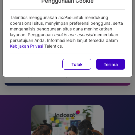
Penggunaan Cookie
Tim ahli lokal yang telah didukung dengan
standar dan kepatuhan global.
Talentics menggunakan
cookie
untuk mendukung
operasional situs, menyimpan preferensi pengguna, serta
menganalisis penggunaan situs guna meningkatkan
layanan. Penggunaan
cookie non-esensial
memerlukan
persetujuan Anda. Informasi lebih lanjut tersedia dalam
Kebijakan Privasi
Talentics.
Tim Klien Sukses yang Dedicated
Tolak
Terima
Tim yang berdedikasi menyediakan service dan
tech support selama 24/7.