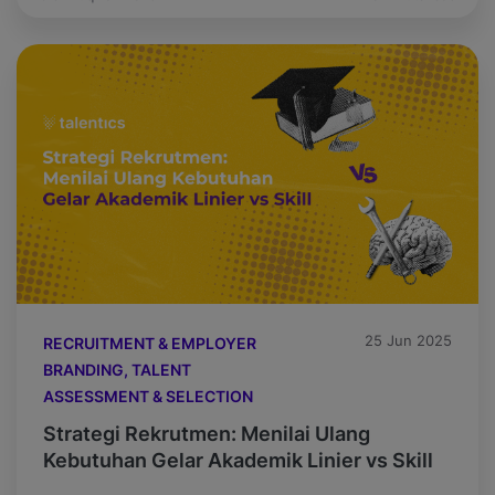
dilakukan secara otomatis. Praktis, efisien, dan
tampak ideal. Namun di balik kemudahan itu,
ada risiko yang sering tidak disadari.
Kemampuan otak manusia untuk berpikir cepat
dan jernih perlahan […]
25 Jun 2025
RECRUITMENT & EMPLOYER
BRANDING, TALENT
ASSESSMENT & SELECTION
Strategi Rekrutmen: Menilai Ulang
Kebutuhan Gelar Akademik Linier vs Skill