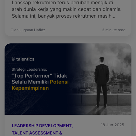
Lanskap rekrutmen terus berubah mengikuti
arah dunia kerja yang makin cepat dan dinamis.
Selama ini, banyak proses rekrutmen masih
mengutamakan gelar akademik dan jurusan
yang linier dengan posisi yang dibutuhkan.
Oleh Luqman Hafidz
3 minute read
Namun pendekatan ini mulai terasa kurang
relevan. Banyak lulusan S1 belum sepenuhnya
siap menghadapi tantangan pekerjaan,
sementara kandidat dari jurusan tidak linier
tetapi memiliki skill […]
18 Jun 2025
LEADERSHIP DEVELOPMENT,
TALENT ASSESSMENT &