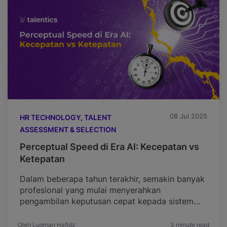
08 Jul 2025
HR TECHNOLOGY, TALENT
ASSESSMENT & SELECTION
Perceptual Speed di Era AI: Kecepatan vs
Ketepatan
Dalam beberapa tahun terakhir, semakin banyak
profesional yang mulai menyerahkan
pengambilan keputusan cepat kepada sistem
berbasis AI. Penyusunan laporan, screening
kandidat, hingga analisis tren pasar kini banyak
Oleh Luqman Hafidz
3 minute read