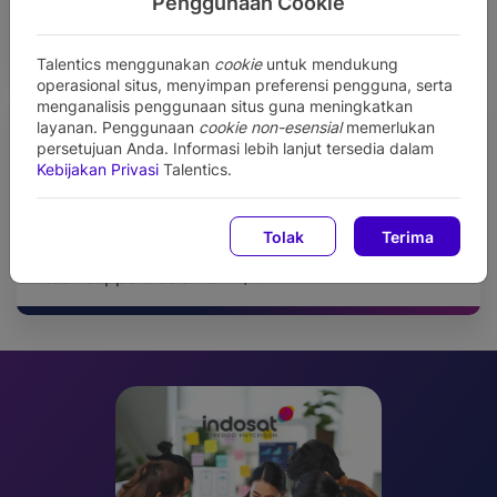
Penggunaan Cookie
Tim ahli lokal yang telah didukung dengan
standar dan kepatuhan global.
Talentics menggunakan
cookie
untuk mendukung
operasional situs, menyimpan preferensi pengguna, serta
menganalisis penggunaan situs guna meningkatkan
layanan. Penggunaan
cookie non-esensial
memerlukan
persetujuan Anda. Informasi lebih lanjut tersedia dalam
Kebijakan Privasi
Talentics.
Tim Klien Sukses yang Dedicated
Tolak
Terima
Tim yang berdedikasi menyediakan service dan
tech support selama 24/7.