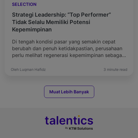
SELECTION
Strategi Leadership: “Top Performer”
Tidak Selalu Memiliki Potensi
Kepemimpinan
Di tengah kondisi pasar yang semakin cepat
berubah dan penuh ketidakpastian, perusahaan
perlu melihat regenerasi kepemimpinan sebagai
salah satu cornerstone penting dalam strategi
jangka panjang. Ketahanan bisnis tidak cukup
Oleh Luqman Hafidz
3 minute read
ditopang oleh pemimpin saat ini saja, melainkan
oleh kesiapan organisasi dalam membentuk dan
menyiapkan calon pemimpin masa depan.
Muat Lebih Banyak
Sayangnya, masih banyak organisasi yang
mengandalkan pendekatan konvensional […]