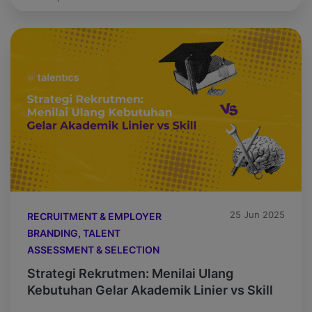
dilakukan secara otomatis. Praktis, efisien, dan
tampak ideal. Namun di balik kemudahan itu,
ada risiko yang sering tidak disadari.
Kemampuan otak manusia untuk berpikir cepat
dan jernih perlahan […]
25 Jun 2025
RECRUITMENT & EMPLOYER
BRANDING, TALENT
ASSESSMENT & SELECTION
Strategi Rekrutmen: Menilai Ulang
Kebutuhan Gelar Akademik Linier vs Skill