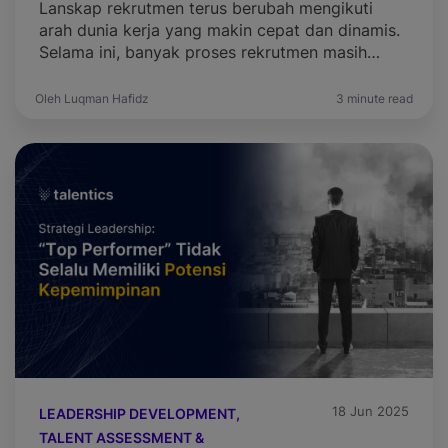
Lanskap rekrutmen terus berubah mengikuti
arah dunia kerja yang makin cepat dan dinamis.
Selama ini, banyak proses rekrutmen masih
mengutamakan gelar akademik dan jurusan
yang linier dengan posisi yang dibutuhkan.
Oleh Luqman Hafidz
3 minute read
Namun pendekatan ini mulai terasa kurang
relevan. Banyak lulusan S1 belum sepenuhnya
siap menghadapi tantangan pekerjaan,
sementara kandidat dari jurusan tidak linier
tetapi memiliki skill […]
18 Jun 2025
LEADERSHIP DEVELOPMENT,
TALENT ASSESSMENT &